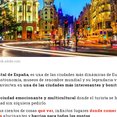
ock.adobe.com
ital de España
, es una de las ciudades más dinámicas de E
astronomía, museos de renombre mundial y su legendaria v
onvierten en
una de las ciudades más interesantes y bonit
 ciudad emocionante y multicultural
donde el turista se 
dad sin siquiera pedirlo.
ne cientos de cosas
qué ver
, infinitos lugares
donde comer
s
alucinantes y
barrios para todos los gustos
.