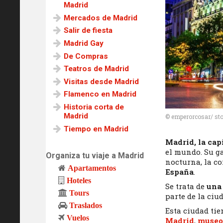
Madrid
Mercados de Madrid
Salir de fiesta
Madrid Gay
De Compras
Teatros de Madrid
Visitas desde Madrid
Flamenco en Madrid
Historia corta de
Madrid
© emperorcosar/ st
Tiempo en Madrid
Madrid, la cap
el mundo. Su g
Organiza tu viaje a Madrid
nocturna, la c
Apartamentos
España
.
Hoteles
Se trata de
una
Tours
parte de la ciu
Traslados
Esta ciudad tie
Vuelos
Madrid
,
museo