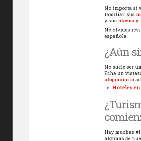
No importa si 
familiar: sus
m
y sus
plazas 
No olvides rev
española.
¿Aún si
No suele ser u
Echa un vistaz
alojamiento
ad
Hoteles en
¿Turism
comien
Hay muchas
vi
algunas de nues