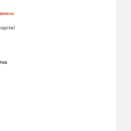
amenco
,
capital
tos
.