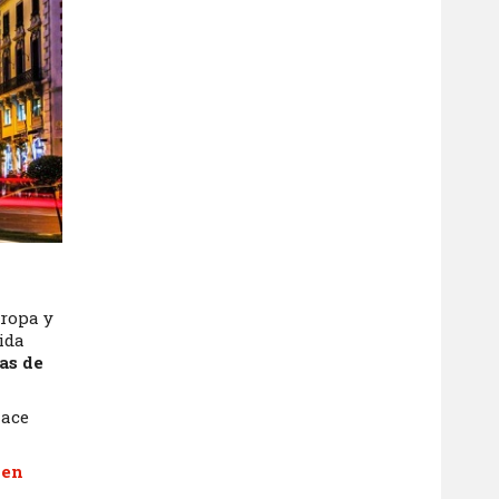
uropa y
ida
as de
hace
 en