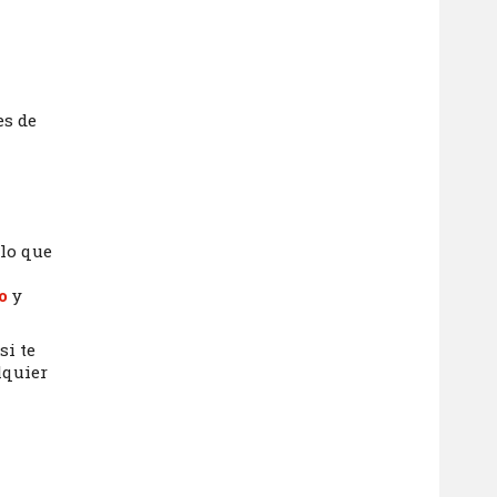
es de
 lo que
o
y
si te
lquier