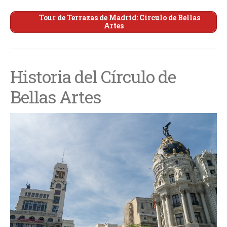
Tiempo en Madrid
Tour de Terrazas de Madrid: Círculo de Bellas
Artes
Organiza tu viaje a Madrid
Apartamentos
Hoteles
Historia del Círculo de
Tours
Traslados
Bellas Artes
Vuelos