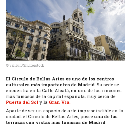
Casa Museo Lope
de Vega
Espacio Fundación
Telefónica
La Casa Encendida
Matadero Madrid
Biblioteca Nacional
Círculo de Bellas
Artes
Dónde comer en
Madrid
© vali.lun/Shutterstock
Mercados de Madrid
El Círculo de Bellas Artes es uno de los centros
Salir de fiesta
culturales más importantes de Madrid
. Su sede se
Madrid Gay
encuentra en la Calle Alcalá, en uno de los rincones
De Compras
más famosos de la capital española, muy cerca de
Teatros de Madrid
Puerta del Sol
y la
Gran Vía.
Visitas desde Madrid
Aparte de ser un espacio de arte imprescindible en la
ciudad, el Círculo de Bellas Artes, posee
una de las
Flamenco en Madrid
terrazas con vistas más famosas de Madrid
.
Historia corta de
Madrid